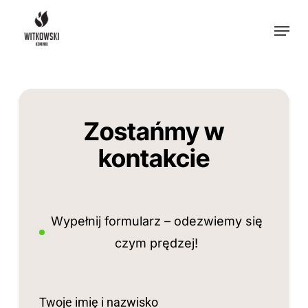
Skip
Menu
to
main
content
Zostańmy w
kontakcie
Wypełnij formularz – odezwiemy się
czym prędzej!
Twoje imię i nazwisko